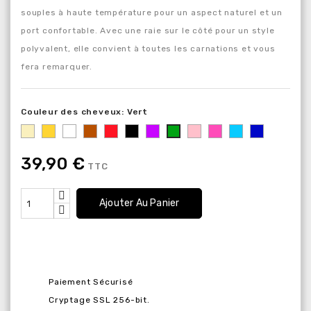
souples à haute température pour un aspect naturel et un
port confortable. Avec une raie sur le côté pour un style
polyvalent, elle convient à toutes les carnations et vous
fera remarquer.
Couleur des cheveux: Vert
Blond
Blond
Blanc
Marron
Rouge
Noir
Violet
Rose
Rose
Bleu
Bleu
Vert
clair
foncé
foncé
39,90 €
TTC
Ajouter Au Panier
Paiement Sécurisé
Cryptage SSL 256-bit.