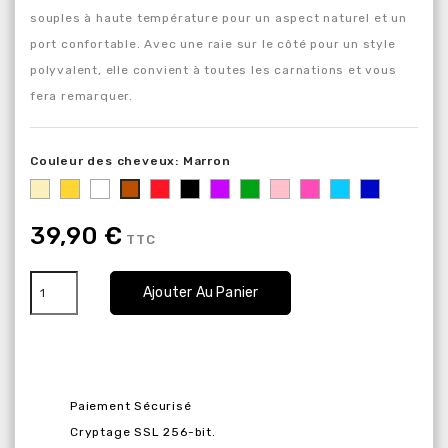
souples à haute température pour un aspect naturel et un
port confortable. Avec une raie sur le côté pour un style
polyvalent, elle convient à toutes les carnations et vous
fera remarquer.
Couleur des cheveux: Marron
Blond
Blond
Blanc
Rouge
Noir
Violet
Vert
Rose
Rose
Bleu
Bleu
Marron
clair
foncé
foncé
39,90 €
TTC
Ajouter Au Panier
Paiement Sécurisé
Cryptage SSL 256-bit.