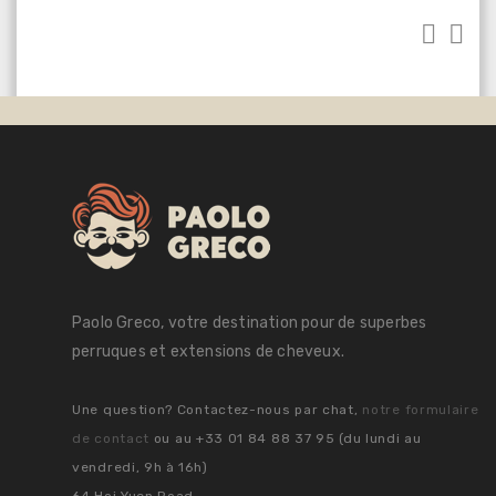
Paolo Greco, votre destination pour de superbes
perruques et extensions de cheveux.
Une question? Contactez-nous par chat,
notre formulaire
de contact
ou au +33 01 84 88 37 95 (du lundi au
vendredi, 9h à 16h)